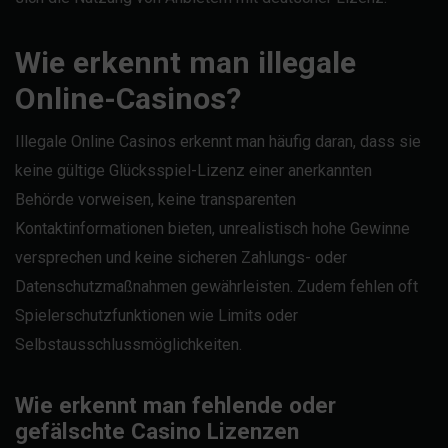
Wie erkennt man illegale
Online-Casinos?
Illegale Online Casinos erkennt man häufig daran, dass sie
keine gültige Glücksspiel-Lizenz einer anerkannten
Behörde vorweisen, keine transparenten
Kontaktinformationen bieten, unrealistisch hohe Gewinne
versprechen und keine sicheren Zahlungs- oder
Datenschutzmaßnahmen gewährleisten. Zudem fehlen oft
Spielerschutzfunktionen wie Limits oder
Selbstausschlussmöglichkeiten.
Wie erkennt man fehlende oder
gefälschte Casino Lizenzen