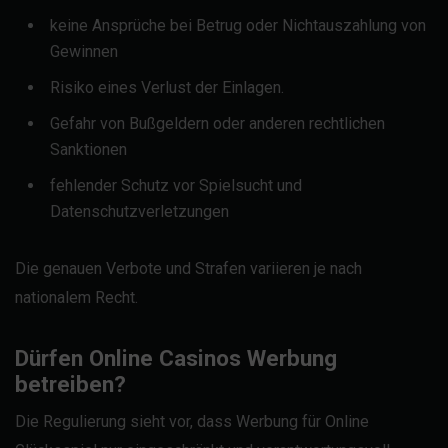
keine Ansprüche bei Betrug oder Nichtauszahlung von
Gewinnen
Risiko eines Verlust der Einlagen.
Gefahr von Bußgeldern oder anderen rechtlichen
Sanktionen
fehlender Schutz vor Spielsucht und
Datenschutzverletzungen
Die genauen Verbote und Strafen variieren je nach
nationalem Recht.
Dürfen Online Casinos Werbung
betreiben?
Die Regulierung sieht vor, dass Werbung für Online