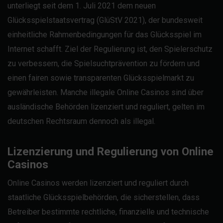
unterliegt seit dem 1. Juli 2021 dem neuen
Glücksspielstaatsvertrag (GlüStV 2021), der bundesweit
einheitliche Rahmenbedingungen für das Glücksspiel im
Internet schafft. Ziel der Regulierung ist, den Spielerschutz
zu verbessern, die Spielsuchtprävention zu fördern und
einen fairen sowie transparenten Glücksspielmarkt zu
gewährleisten. Manche illegale Online Casinos sind über
ausländische Behörden lizenziert und reguliert, gelten im
deutschen Rechtsraum dennoch als illegal.
Lizenzierung und Regulierung von Online
Casinos
Online Casinos werden lizenziert und reguliert durch
staatliche Glücksspielbehörden, die sicherstellen, dass
Betreiber bestimmte rechtliche, finanzielle und technische