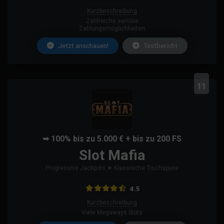
Kurzbeschreibung
Zahlreiche seriöse
Zahlungsmöglichkeiten
Jetzt anschauen!
Testbericht
11
➥ 100% bis zu 5.000 € + bis zu 200 FS
Slot Mafia
Progressive Jackpots ★ Klassische Tischspiele
4.5
Kurzbeschreibung
Viele Megaways Slots