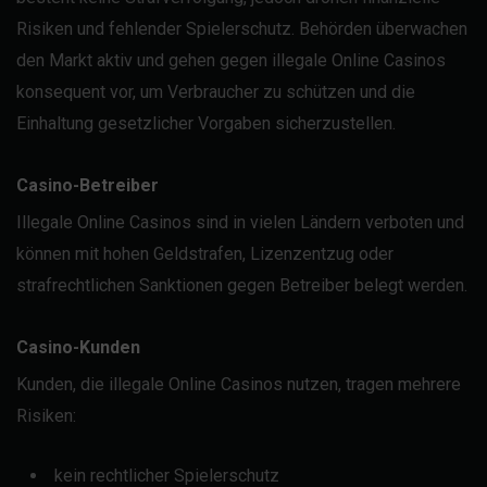
Risiken und fehlender Spielerschutz. Behörden überwachen
den Markt aktiv und gehen gegen illegale Online Casinos
konsequent vor, um Verbraucher zu schützen und die
Einhaltung gesetzlicher Vorgaben sicherzustellen.
Casino-Betreiber
Illegale Online Casinos sind in vielen Ländern verboten und
können mit hohen Geldstrafen, Lizenzentzug oder
strafrechtlichen Sanktionen gegen Betreiber belegt werden.
Casino-Kunden
Kunden, die illegale Online Casinos nutzen, tragen mehrere
Risiken:
kein rechtlicher Spielerschutz