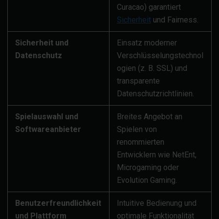
Curacao) garantiert
Sicherheit
und Fairness.
Sicherheit und
Einsatz moderner
Datenschutz
Verschlüsselungstechnol
ogien (z. B. SSL) und
transparente
Datenschutzrichtlinien.
Spielauswahl und
Breites Angebot an
Softwareanbieter
Spielen von
renommierten
Entwicklern wie NetEnt,
Microgaming oder
Evolution Gaming.
Benutzerfreundlichkeit
Intuitive Bedienung und
und Plattform
optimale Funktionalität