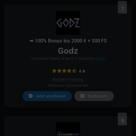
7
➥ 100% Bonus bis 2000 € + 300 FS
Godz
Live Dealer Spiele ★ keine 5 Sekunden
Regel
4.8
Kurzbeschreibung
Ultimative Spielauswahl
Jetzt anschauen!
Testbericht
8