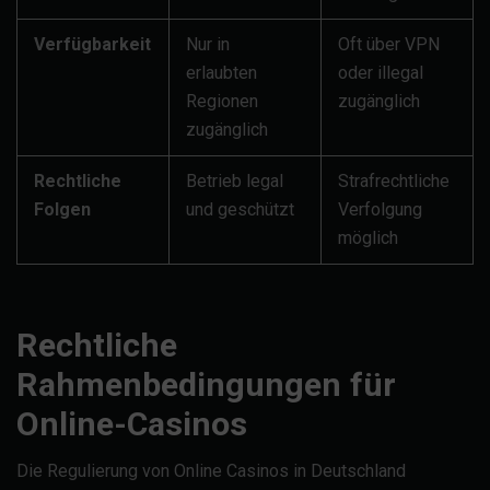
Verfügbarkeit
Nur in
Oft über VPN
erlaubten
oder illegal
Regionen
zugänglich
zugänglich
Rechtliche
Betrieb legal
Strafrechtliche
Folgen
und geschützt
Verfolgung
möglich
Rechtliche
Rahmenbedingungen für
Online-Casinos
Die Regulierung von Online Casinos in Deutschland