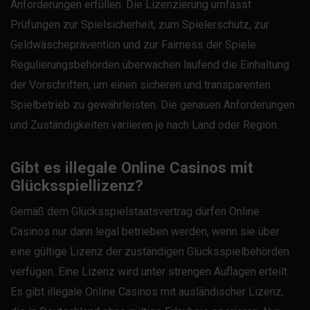
Anforderungen erfüllen. Die Lizenzierung umfasst
Prüfungen zur Spielsicherheit, zum Spielerschutz, zur
Geldwäscheprävention und zur Fairness der Spiele.
Regulierungsbehörden überwachen laufend die Einhaltung
der Vorschriften, um einen sicheren und transparenten
Spielbetrieb zu gewährleisten. Die genauen Anforderungen
und Zuständigkeiten variieren je nach Land oder Region.
Gibt es illegale Online Casinos mit
Glücksspiellizenz?
Gemäß dem Glücksspielstaatsvertrag dürfen Online
Casinos nur dann legal betrieben werden, wenn sie über
eine gültige Lizenz der zuständigen Glücksspielbehörden
verfügen. Eine Lizenz wird unter strengen Auflagen erteilt.
Es gibt illegale Online Casinos mit ausländischer Lizenz,