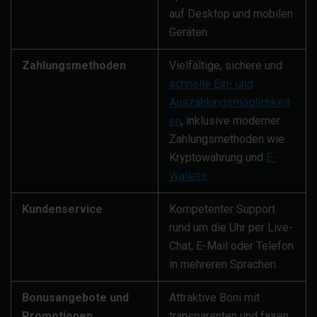
auf Desktop und mobilen
Geräten.
Zahlungsmethoden
Vielfältige, sichere und
schnelle Ein- und
Auszahlungsmöglichkeit
en
, inklusive moderner
Zahlungsmethoden wie
Kryptowährung und
E-
Wallets
.
Kundenservice
Kompetenter Support
rund um die Uhr per Live-
Chat, E-Mail oder Telefon
in mehreren Sprachen.
Bonusangebote und
Attraktive Boni mit
Promotionen
transparenten und fairen