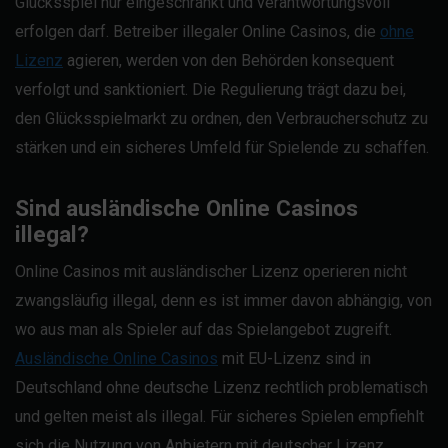
Glücksspiel nur eingeschränkt und verantwortungsvoll
erfolgen darf. Betreiber illegaler Online Casinos, die
ohne
Lizenz
agieren, werden von den Behörden konsequent
verfolgt und sanktioniert. Die Regulierung trägt dazu bei,
den Glücksspielmarkt zu ordnen, den Verbraucherschutz zu
stärken und ein sicheres Umfeld für Spielende zu schaffen.
Sind ausländische Online Casinos
illegal?
Online Casinos mit ausländischer Lizenz operieren nicht
zwangsläufig illegal, denn es ist immer davon abhängig, von
wo aus man als Spieler auf das Spielangebot zugreift.
Ausländische Online Casinos
mit EU-Lizenz sind in
Deutschland ohne deutsche Lizenz rechtlich problematisch
und gelten meist als illegal. Für sicheres Spielen empfiehlt
sich die Nutzung von Anbietern mit deutscher Lizenz.