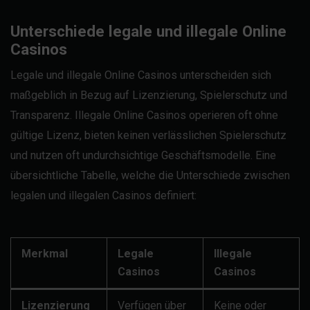
Unterschiede legale und illegale Online
Casinos
Legale und illegale Online Casinos unterscheiden sich
maßgeblich in Bezug auf Lizenzierung, Spielerschutz und
Transparenz. Illegale Online Casinos operieren oft ohne
gültige Lizenz, bieten keinen verlässlichen Spielerschutz
und nutzen oft undurchsichtige Geschäftsmodelle. Eine
übersichtliche Tabelle, welche die Unterschiede zwischen
legalen und illegalen Casinos definiert:
Merkmal
Legale
Illegale
Casinos
Casinos
Lizenzierung
Verfügen über
Keine oder