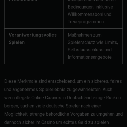
Bedingungen, inklusive
Willkommensboni und
Treueprogrammen.
Verantwortungsvolles
Maßnahmen zum
Spielen
Spielerschutz wie Limits,
Selbstausschluss und
Informationsangebote.
Diese Merkmale sind entscheidend, um ein sicheres, faires
und angenehmes Spielerlebnis zu gewährleisten. Auch
wenn illegale Online Casinos in Deutschland einige Risiken
bergen, suchen viele deutsche Spieler nach einer
Möglichkeit, strenge behördliche Vorgaben zu umgehen und
dennoch sicher im Casino um echtes Geld zu spielen.