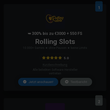
1
➥ 300% bis zu €3000 + 550 FS
Rolling Slots
10.000+ Games ★ ohne Pausen ★ keine Limits
5.0
Kurzbeschreibung
Alle beliebten Software Hersteller
vertreten
Jetzt anschauen!
Testbericht
2