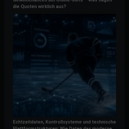
die Quoten wirklich aus?
Echtzeitdaten, Kontrollsysteme und technische
Plattformstrukturen: Wie Daten das moderne