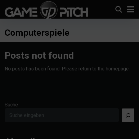
Computerspiele
Posts not found
No posts has been found. Please return to the homepage.
Suche