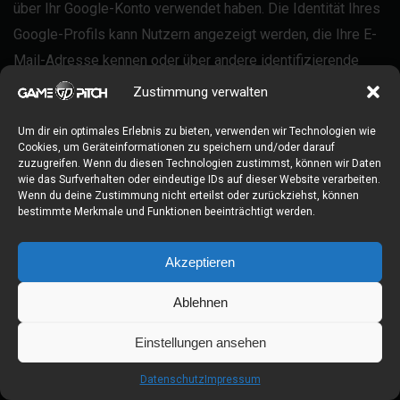
über Ihr Google-Konto verwendet haben. Die Identität Ihres
Google-Profils kann Nutzern angezeigt werden, die Ihre E-
Mail-Adresse kennen oder über andere identifizierende
Informationen von Ihnen verfügen.
Zustimmung verwalten
Verwendung der erfassten Informationen: Neben den oben
Um dir ein optimales Erlebnis zu bieten, verwenden wir Technologien wie
Cookies, um Geräteinformationen zu speichern und/oder darauf
erläuterten Verwendungszwecken werden die von Ihnen
zuzugreifen. Wenn du diesen Technologien zustimmst, können wir Daten
wie das Surfverhalten oder eindeutige IDs auf dieser Website verarbeiten.
bereitgestellten Informationen gemäß den geltenden
Wenn du deine Zustimmung nicht erteilst oder zurückziehst, können
Google-Datenschutzbestimmungen genutzt. Google
bestimmte Merkmale und Funktionen beeinträchtigt werden.
veröffentlicht möglicherweise zusammengefasste
Statistiken über die +1-Aktivitäten der Nutzer bzw. gibt
Akzeptieren
diese an Nutzer und Partner weiter, wie etwa Publisher,
Ablehnen
Inserenten oder verbundene Websites.
Einstellungen ansehen
Die Verwendung des Google+-Plugins erfolgt auf
Datenschutz
Impressum
Grundlage von Art. 6 Abs. 1 lit. f DSGVO. Der