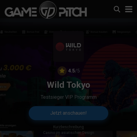
4.5
/5
Wild Tokyo
Testsieger VIP Programm
Jetzt anschauen!
Kurzbeschreibung
Casino im asiatischen Design