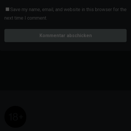
Save my name, email, and website in this browser for the
next time I comment.