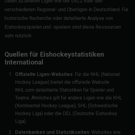
Daten zu unteren Ligen wie der DEL2 oder den
verschiedenen Regional- und Oberligen in Deutschland. Für
historische Recherche oder detaillierte Analyse von
Eishockeyspielen und -spielern sind diese Ressourcen
sehr nützlich.
Quellen für Eishockeystatistiken
International
Offizielle Ligen-Websites
: Für die NHL (National
Hockey League) bietet die offizielle Website
NHL.com detaillierte Statistiken für Spieler und
Teams. Ähnliches gilt für andere Ligen wie die KHL
(Kontinental Hockey League), SHL (Schwedische
Hockey Liga) oder die DEL (Deutsche Eishockey
Liga).
Datenbanken und Statistikseiten
: Websites wie