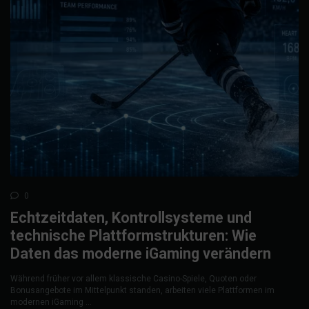
0
Echtzeitdaten, Kontrollsysteme und
technische Plattformstrukturen: Wie
Daten das moderne iGaming verändern
Während früher vor allem klassische Casino-Spiele, Quoten oder
Bonusangebote im Mittelpunkt standen, arbeiten viele Plattformen im
modernen iGaming ...