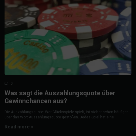
0
Was sagt die Auszahlungsquote über
Gewinnchancen aus?
Die Auszahlungsquote: Wer Glücksspiele spielt, ist sicher schon häufiger
über das Wort Auszahlungsquote gestoßen. Jedes Spiel hat eine ...
Read more »