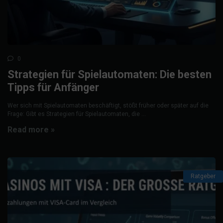
0
Strategien für Spielautomaten: Die besten
Tipps für Anfänger
Wer sich mit Spielautomaten beschäftigt, stößt früher oder später auf die
Frage: Gibt es Strategien für Spielautomaten, die ...
Read more »
Ratgeber