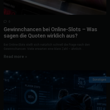
0
Gewinnchancen bei Online-Slots – Was
sagen die Quoten wirklich aus?
Bei Online-Slots stellt sich natürlich schnell die Frage nach den
Gewinnchancen. Viele erwarten eine klare Zahl – ähnlich ...
Read more »
Sonstiges