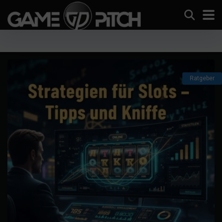
Ratgeber