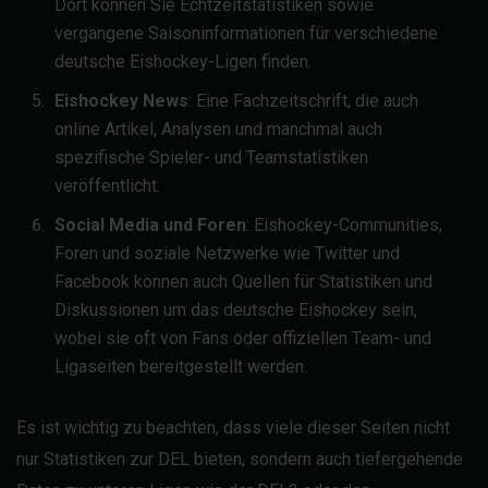
Dort können Sie Echtzeitstatistiken sowie
vergangene Saisoninformationen für verschiedene
deutsche Eishockey-Ligen finden.
Eishockey News
: Eine Fachzeitschrift, die auch
online Artikel, Analysen und manchmal auch
spezifische Spieler- und Teamstatistiken
veröffentlicht.
Social Media und Foren
: Eishockey-Communities,
Foren und soziale Netzwerke wie Twitter und
Facebook können auch Quellen für Statistiken und
Diskussionen um das deutsche Eishockey sein,
wobei sie oft von Fans oder offiziellen Team- und
Ligaseiten bereitgestellt werden.
Es ist wichtig zu beachten, dass viele dieser Seiten nicht
nur Statistiken zur DEL bieten, sondern auch tiefergehende