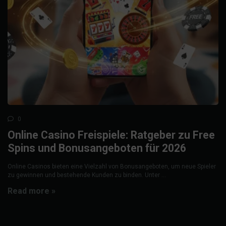
0
Online Casino Freispiele: Ratgeber zu Free
Spins und Bonusangeboten für 2026
Online Casinos bieten eine Vielzahl von Bonusangeboten, um neue Spieler
zu gewinnen und bestehende Kunden zu binden. Unter ...
Read more »