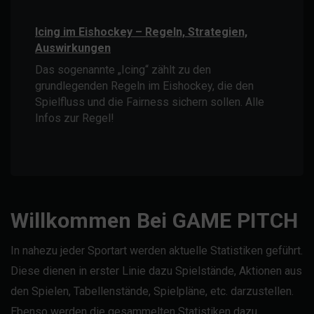
Icing im Eishockey – Regeln, Strategien,
Auswirkungen
Das sogenannte „Icing“ zählt zu den
grundlegenden Regeln im Eishockey, die den
Spielfluss und die Fairness sichern sollen. Alle
Infos zur Regel!
Willkommen Bei GAME PITCH
In nahezu jeder Sportart werden aktuelle Statistiken geführt.
Diese dienen in erster Linie dazu Spielstände, Aktionen aus
den Spielen, Tabellenstände, Spielpläne, etc. darzustellen.
Ebenso werden die gesammelten Statistiken dazu