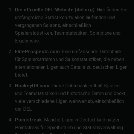
Die offizielle DEL-Website (del.org)
: Hier finden Sie
umfangreiche Statistiken zu allen laufenden und
vergangenen Saisons, einschließlich
Spielerstatistiken, Teamstatistiken, Spielpläne und
Ergebnisse.
EliteProspects.com
: Eine umfassende Datenbank
für Spielerkarrieren und Saisonstatistiken, die neben
internationalen Ligen auch Details zu deutschen Ligen
bietet.
HockeyDB.com
: Diese Datenbank enthält Spieler-
und Teamstatistiken und historische Daten und deckt
viele verschiedene Ligen weltweit ab, einschließlich
der DEL.
Pointstreak
: Manche Ligen in Deutschland nutzen
Pointstreak für Spielbetrieb und Statistikverwaltung.