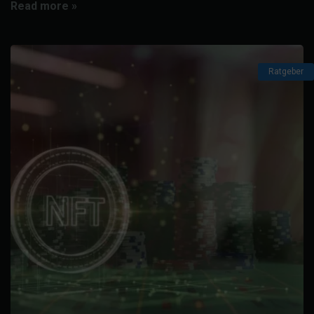
Read more »
Ratgeber