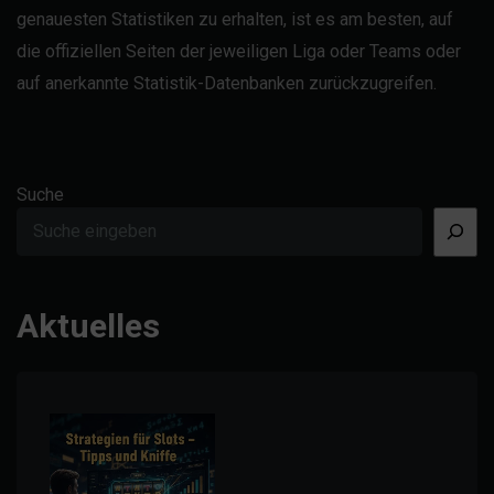
genauesten Statistiken zu erhalten, ist es am besten, auf
die offiziellen Seiten der jeweiligen Liga oder Teams oder
auf anerkannte Statistik-Datenbanken zurückzugreifen.
Suche
Aktuelles