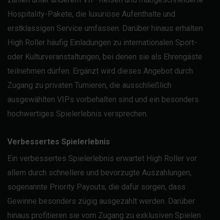
Hospitality-Pakete, die luxuriöse Aufenthalte und
erstklassigen Service umfassen. Darüber hinaus erhalten
High Roller häufig Einladungen zu internationalen Sport-
oder Kulturveranstaltungen, bei denen sie als Ehrengäste
teilnehmen dürfen. Ergänzt wird dieses Angebot durch
Zugang zu privaten Turnieren, die ausschließlich
ausgewählten VIPs vorbehalten sind und ein besonders
hochwertiges Spielerlebnis versprechen.
Verbessertes Spielerlebnis
Ein verbessertes Spielerlebnis erwartet High Roller vor
allem durch schnellere und bevorzugte Auszahlungen,
sogenannte Priority Payouts, die dafür sorgen, dass
Gewinne besonders zügig ausgezahlt werden. Darüber
hinaus profitieren sie vom Zugang zu exklusiven Spielen