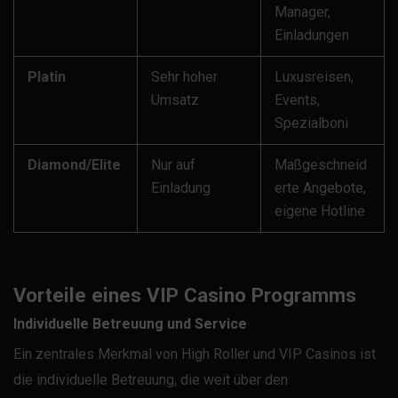
Manager,
Einladungen
Platin
Sehr hoher
Luxusreisen,
Umsatz
Events,
Spezialboni
Diamond/Elite
Nur auf
Maßgeschneid
Einladung
erte Angebote,
eigene Hotline
Vorteile eines VIP Casino Programms
Individuelle Betreuung und Service
Ein zentrales Merkmal von High Roller und VIP Casinos ist
die individuelle Betreuung, die weit über den