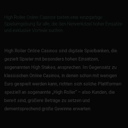
High Roller Online Casinos bieten eine einzigartige
Spielumgebung für alle, die den Nervenkitzel hoher Einsätze
und exklusive Vorteile suchen.
High Roller Online Casinos sind digitale Spielbanken, die
gezielt Spieler mit besonders hohen Einsätzen,
sogenannten High Stakes, ansprechen. Im Gegensatz zu
klassischen Online Casinos, in denen schon mit wenigen
Euro gespielt werden kann, richten sich solche Plattformen
speziell an sogenannte „High Roller“ – also Kunden, die
bereit sind, größere Beträge zu setzen und
dementsprechend große Gewinne erwarten.