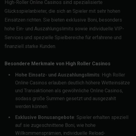
High-Roller Online Casinos sind spezialisierte
Glücksspielanbieter, die sich an Spieler mit sehr hohen
Einsätzen richten. Sie bieten exklusive Boni, besonders
hohe Ein- und Auszahlungslimits sowie individuelle VIP-
Services und spezielle Spielbereiche für erfahrene und
finanziell starke Kunden.
Besondere Merkmale von High Roller Casinos
Hohe Einsatz- und Auszahlungslimits
: High Roller
Online Casinos erlauben deutlich höhere Wetteinsätze
und Transaktionen als gewöhnliche Online Casinos,
sodass große Summen gesetzt und ausgezahlt
werden können.
Exklusive Bonusangebote
: Spieler erhalten speziell
auf sie zugeschnittene Boni, wie hohe
Willkommensprämien, individuelle Reload-