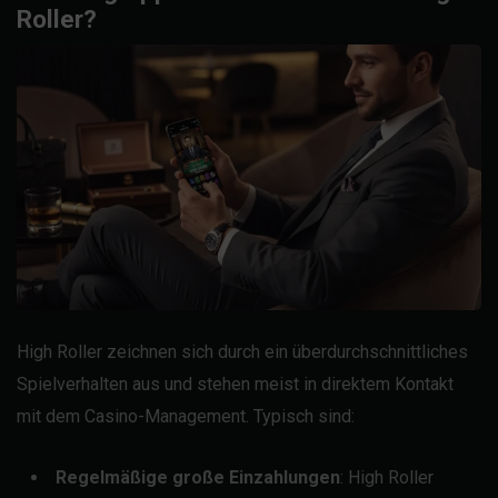
Roller?
High Roller zeichnen sich durch ein überdurchschnittliches
Spielverhalten aus und stehen meist in direktem Kontakt
mit dem Casino-Management. Typisch sind:
Regelmäßige große Einzahlungen
: High Roller