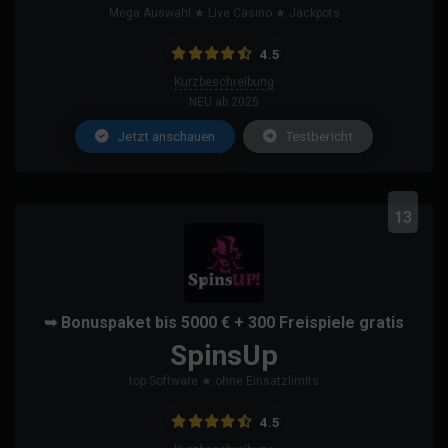
Mega Auswahl ★ Live Casino ★ Jackpots
4.5
Kurzbeschreibung
NEU ab 2025
Jetzt anschauen
Testbericht
13
➥ Bonuspaket bis 5000 € + 300 Freispiele gratis
SpinsUp
top Software ★ ohne Einsatzlimits
4.5