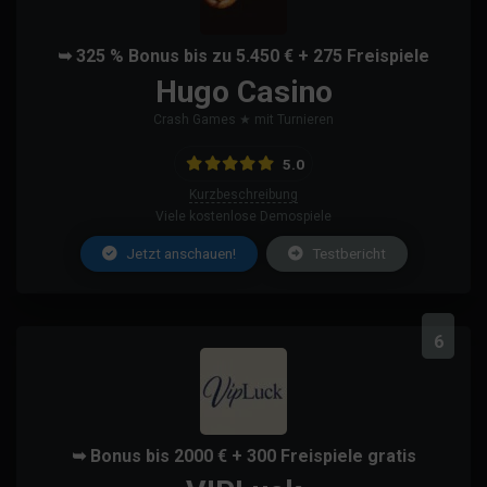
➥ 325 % Bonus bis zu 5.450 € + 275 Freispiele
Hugo Casino
Crash Games ★ mit Turnieren
5.0
Kurzbeschreibung
Viele kostenlose Demospiele
Jetzt anschauen!
Testbericht
6
➥ Bonus bis 2000 € + 300 Freispiele gratis