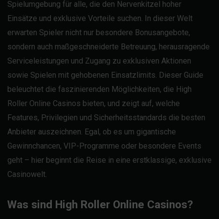
Spielumgebung für alle, die den Nervenkitzel hoher
Einsätze und exklusive Vorteile suchen. In dieser Welt
erwarten Spieler nicht nur besondere Bonusangebote,
sondern auch maßgeschneiderte Betreuung, herausragende
Serviceleistungen und Zugang zu exklusiven Aktionen
sowie Spielen mit gehobenen Einsatzlimits. Dieser Guide
beleuchtet die faszinierenden Möglichkeiten, die High
Roller Online Casinos bieten, und zeigt auf, welche
Features, Privilegien und Sicherheitsstandards die besten
Anbieter auszeichnen. Egal, ob es um gigantische
Gewinnchancen, VIP-Programme oder besondere Events
geht – hier beginnt die Reise in eine erstklassige, exklusive
Casinowelt.
Was sind High Roller Online Casinos?