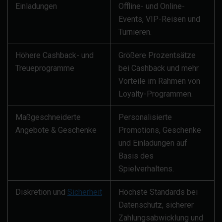
Einladungen
Offline- und Online-
Events, VIP-Reisen und
Turnieren.
Höhere Cashback- und
Größere Prozentsätze
Treueprogramme
bei Cashback und mehr
Vorteile im Rahmen von
Loyalty-Programmen.
Maßgeschneiderte
Personalisierte
Angebote & Geschenke
Promotions, Geschenke
und Einladungen auf
Basis des
Spielverhaltens.
Diskretion und
Sicherheit
Höchste Standards bei
Datenschutz, sicherer
Zahlungsabwicklung und