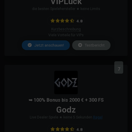
VIPLuck
die besten Spielehersteller ★ keine Limits
4.8
Kurzbeschreibung
Viele Vorteile für VIPs
Jetzt anschauen!
Testbericht
7
➥ 100% Bonus bis 2000 € + 300 FS
Godz
Live Dealer Spiele ★ keine 5 Sekunden
Regel
4.8