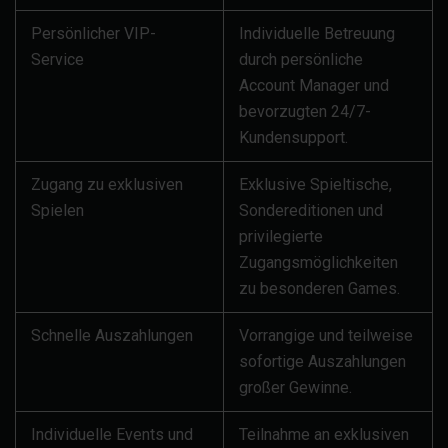
Persönlicher VIP-
Individuelle Betreuung
Service
durch persönliche
Account Manager und
bevorzugten 24/7-
Kundensupport.
Zugang zu exklusiven
Exklusive Spieltische,
Spielen
Sondereditionen und
privilegierte
Zugangsmöglichkeiten
zu besonderen Games.
Schnelle Auszahlungen
Vorrangige und teilweise
sofortige Auszahlungen
großer Gewinne.
Individuelle Events und
Teilnahme an exklusiven