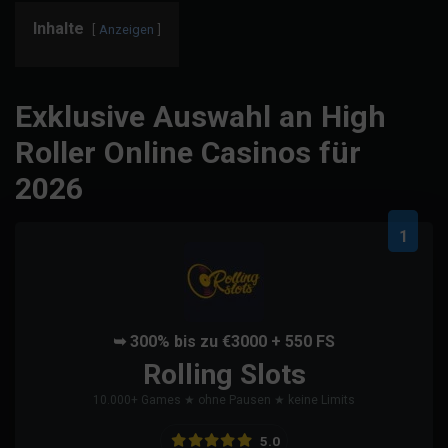
Inhalte
Anzeigen
Exklusive Auswahl an High
Roller Online Casinos für
2026
1
➥ 300% bis zu €3000 + 550 FS
Rolling Slots
10.000+ Games ★ ohne Pausen ★ keine Limits
5.0