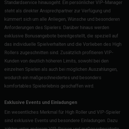
Standardservice hinausgeht. Ein persönlicher VIP-Manager
steht als direkter Ansprechpartner zur Verfügung und
kümmert sich um alle Anliegen, Wünsche und besonderen
Anforderungen des Spielers. Darüber hinaus werden
exklusive Bonusangebote bereitgestellt, die speziell auf
das individuelle Spielverhalten und die Vorlieben des High
Rollers zugeschnitten sind. Zusätzlich profitieren VIP-
Kunden von deutlich höheren Limits, sowohl bei den
einzelnen Spielen als auch bei möglichen Auszahlungen,
wodurch ein maßgeschneidertes und besonders
komfortables Spielerlebnis geschaffen wird.
Exklusive Events und Einladungen
Ein wesentliches Merkmal für High Roller und VIP-Spieler
sind exklusive Events und besondere Einladungen. Dazu
zählen unter anderem VIP-Reisen und maßgeschneiderte