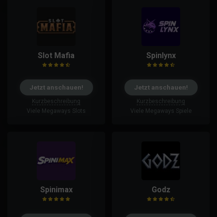
Slot Mafia
Spinlynx
Jetzt anschauen!
Jetzt anschauen!
Kurzbeschreibung
Kurzbeschreibung
Viele Megaways Slots
Viele Megaways Spiele
Spinimax
Godz