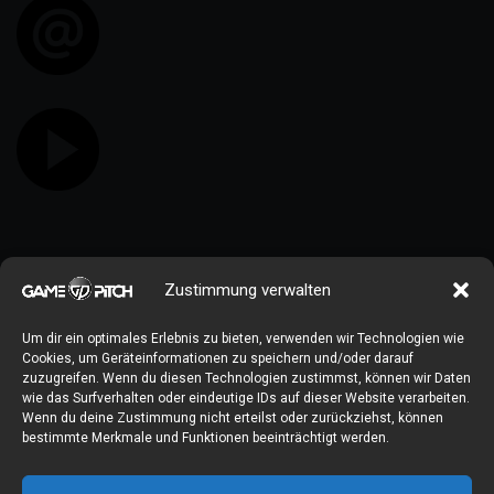
Wenn Sie Schwierigkeiten mit Glücksspiel haben, kontaktieren Sie bitte
Zustimmung verwalten
folgende Stellen: In Deutschland unter 01805 10 40 11, in der Schweiz
unter 0800 400 080 und in Österreich unter 0660 / 123 66 74. Bitte
Um dir ein optimales Erlebnis zu bieten, verwenden wir Technologien wie
beachten Sie, dass Sie mindestens 18 Jahre alt sein müssen, um diese
Cookies, um Geräteinformationen zu speichern und/oder darauf
Webseite und die Angebote von Online-Casinos und Wettanbietern zu
zuzugreifen. Wenn du diesen Technologien zustimmst, können wir Daten
nutzen. Glücksspiele können süchtig machen. Unterstützung erhalten
wie das Surfverhalten oder eindeutige IDs auf dieser Website verarbeiten.
Sie auf bzga.de. Auf dieser Webseite befinden sich Affiliate-Links. Das
Wenn du deine Zustimmung nicht erteilst oder zurückziehst, können
bedeutet, dass wir eine Provision erhalten können, wenn Sie über diese
bestimmte Merkmale und Funktionen beeinträchtigt werden.
Links eine Einzahlung tätigen. Für Sie entstehen dabei keine zusätzlichen
Kosten. Wir empfehlen nur Produkte, von denen wir überzeugt sind und
die wir selbst genutzt haben. Vielen Dank für Ihre Unterstützung!