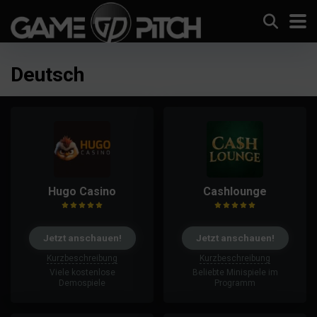
Deutsch
Hugo Casino
Cashlounge
Jetzt anschauen!
Jetzt anschauen!
Kurzbeschreibung
Kurzbeschreibung
Viele kostenlose
Beliebte Minispiele im
Demospiele
Programm