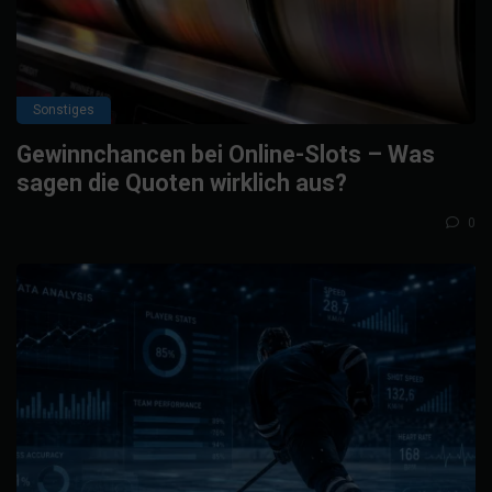
Sonstiges
Gewinnchancen bei Online-Slots – Was
sagen die Quoten wirklich aus?
0