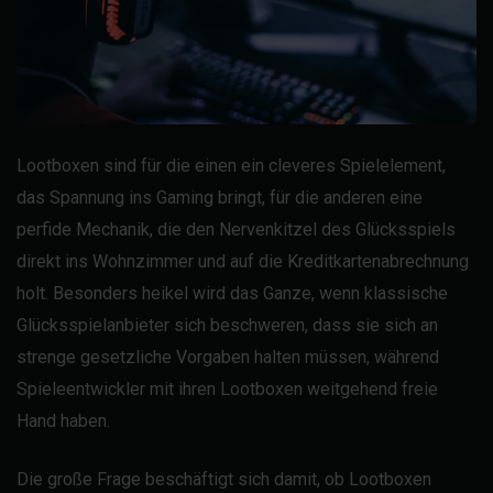
Lootboxen sind für die einen ein cleveres Spielelement,
das Spannung ins Gaming bringt, für die anderen eine
perfide Mechanik, die den Nervenkitzel des Glücksspiels
direkt ins Wohnzimmer und auf die Kreditkartenabrechnung
holt. Besonders heikel wird das Ganze, wenn klassische
Glücksspielanbieter sich beschweren, dass sie sich an
strenge gesetzliche Vorgaben halten müssen, während
Spieleentwickler mit ihren Lootboxen weitgehend freie
Hand haben.
Die große Frage beschäftigt sich damit, ob Lootboxen