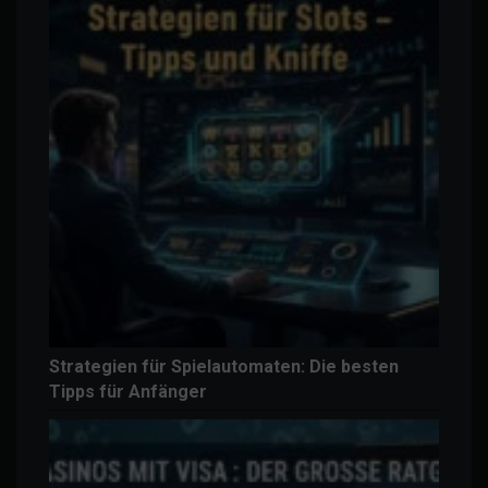
Strategien für Spielautomaten: Die besten
Tipps für Anfänger