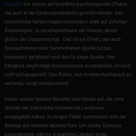
gewählt
. Sie setzen auf bewährte psychologische Effekte,
die auch in der Glücksspielbranche genutzt werden. Das
menschliche Gehirn reagiert besonders stark auf zufällige
Belohnungen. Je unvorhersehbarer der Gewinn, desto
größer der Dopaminschub . Das ist ein Effekt, den auch
Spielautomaten oder Sammelkarten-Spiele nutzen,
besonders gefährlich wird das für junge Spieler. Ihre
Fähigkeit, langfristige Konsequenzen zu bedenken, ist noch
nicht voll ausgereift. Das Risiko, sich in einen Kaufrausch zu
verlieren, steigt entsprechend.
Immer wieder tauchen Berichte über Kinder auf, die ohne
Wissen der Eltern hohe Summen für Lootboxen
ausgegeben haben. In einigen Fällen summierten sich die
Beträge auf mehrere tausend Euro. Um solche Exzesse
einzudämmen, gibt es in manchen Ländern erste