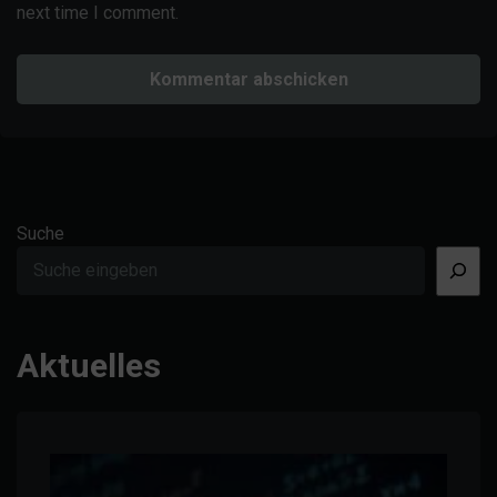
next time I comment.
Suche
Aktuelles