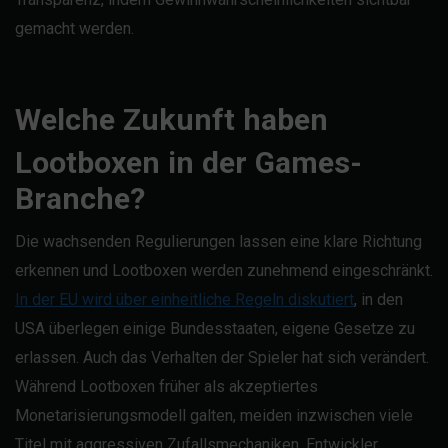
gemacht werden.
Welche Zukunft haben
Lootboxen in der Games-
Branche?
Die wachsenden Regulierungen lassen eine klare Richtung
erkennen und Lootboxen werden zunehmend eingeschränkt.
In der EU wird über einheitliche Regeln diskutiert
, in den
USA überlegen einige Bundesstaaten, eigene Gesetze zu
erlassen. Auch das Verhalten der Spieler hat sich verändert.
Während Lootboxen früher als akzeptiertes
Monetarisierungsmodell galten, meiden inzwischen viele
Titel mit aggressiven Zufallsmechaniken. Entwickler