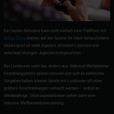
Ein Casino-Betreiber kann nicht einfach eine Plattform mit
Online Slots
starten, auf der Spieler ihr Glück herausfordern.
Glücksspiel ist stark reguliert, erfordert Lizenzen und
unterliegt strengen Jugendschutzgesetzen.
Bei Lootboxen sieht das anders aus. Während Wettanbieter
Einzahlungslimits setzen müssen und sich an zahlreiche
Vorgaben halten, können Spiele mit Lootboxen oft ohne
größere Einschränkungen verkauft werden – selbst an
Minderjährige. Glücksspielanbieter sehen darin eine
massive Wettbewerbsverzerrung.