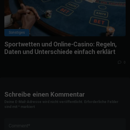
Sonstiges
Sportwetten und Online-Casino: Regeln,
Daten und Unterschiede einfach erklärt
0
Schreibe einen Kommentar
Deine E-Mail-Adresse wird nicht veröffentlicht.
Erforderliche Felder
sind mit
*
markiert