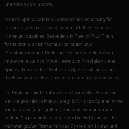
Charaktere oder Boosts.
Manche Spiele verteilen Lootboxen als Belohnung für
Fortschritt, doch oft genug lassen sich Entwickler die
Kisten gut bezahlen. Besonders in Free-to-Play-Titeln
finanzieren sie sich fast ausschließlich über
Mikrotransaktionen. Doch auch Vollpreisspiele setzen
mittlerweile auf das Modell, sehr zum Missfallen vieler
Spieler, die nach dem Kauf eines Spiels nicht auch noch
durch ein zusätzliches Zahlungssystem navigieren wollen.
Für Publisher sind Lootboxen ein finanzieller Segen und
wer sie geschickt einsetzt, sorgt dafür, dass Spieler immer
wieder kleine (oder größere) Summen investieren, um
seltene Gegenstände zu ergattern. Die Hoffnung auf den
nächsten großen Treffer hält das System am Laufen und