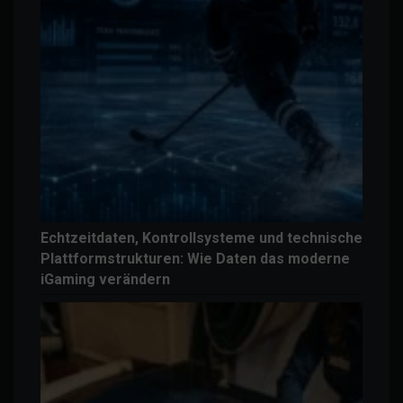
Echtzeitdaten, Kontrollsysteme und technische
Plattformstrukturen: Wie Daten das moderne
iGaming verändern