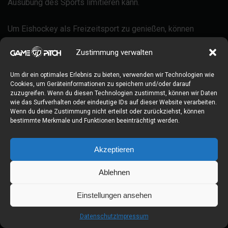
Ausübung des Sports limitieren kann.
Um Eishockey als Freizeitsport zu genießen, können
Familien auch zu öffentlichen Schlittschuhzeiten in die
Zustimmung verwalten
Eisarena gehen, ohne sich dem Wettkampfsport
anzuschließen. Viele Eisbahnen bieten auch
Um dir ein optimales Erlebnis zu bieten, verwenden wir Technologien wie
Cookies, um Geräteinformationen zu speichern und/oder darauf
Lernprogramme und freie Spielzeiten an, was eine gute
zuzugreifen. Wenn du diesen Technologien zustimmst, können wir Daten
Möglichkeit ist, den Sport unverbindlich auszuprobieren.
wie das Surfverhalten oder eindeutige IDs auf dieser Website verarbeiten.
Wenn du deine Zustimmung nicht erteilst oder zurückziehst, können
bestimmte Merkmale und Funktionen beeinträchtigt werden.
Es ist immer ratsam, nach lokalen Eishockeyvereinen oder -
programmen zu suchen, die sich auf Familien oder
Akzeptieren
Freizeitspieler konzentrieren, da diese oft ein
Ablehnen
unterstützendes und einsteigerfreundliches Umfeld bieten.
Einstellungen ansehen
Eishockey als Leistungssport: Training,
Disziplin und Teamgeist
Datenschutz
Impressum