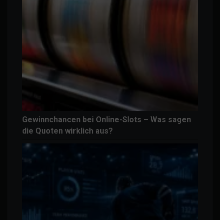
Gewinnchancen bei Online-Slots – Was sagen
die Quoten wirklich aus?