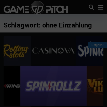
Schlagwort:
ohne Einzahlung
Ratgeber