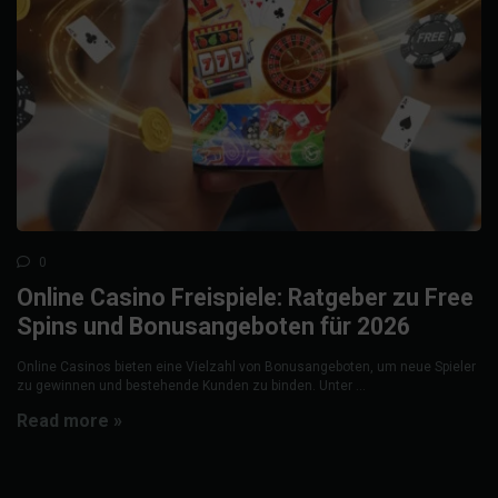
0
Online Casino Freispiele: Ratgeber zu Free
Spins und Bonusangeboten für 2026
Online Casinos bieten eine Vielzahl von Bonusangeboten, um neue Spieler
zu gewinnen und bestehende Kunden zu binden. Unter ...
Read more »