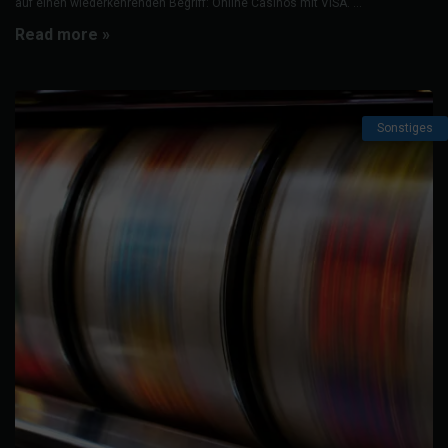
auf einen wiederkehrenden Begriff: Online Casinos mit VISA. ...
Read more »
Sonstiges