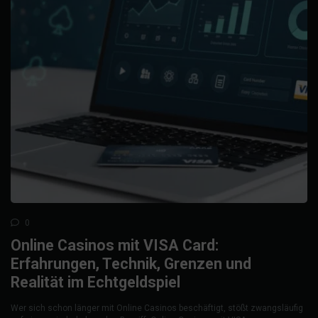
0
Online Casinos mit VISA Card:
Erfahrungen, Technik, Grenzen und
Realität im Echtgeldspiel
Wer sich schon länger mit Online Casinos beschäftigt, stößt zwangsläufig