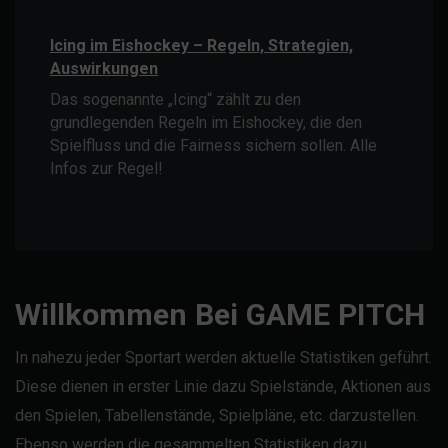
Icing im Eishockey – Regeln, Strategien,
Auswirkungen
Das sogenannte „Icing“ zählt zu den
grundlegenden Regeln im Eishockey, die den
Spielfluss und die Fairness sichern sollen. Alle
Infos zur Regel!
Willkommen Bei GAME PITCH
In nahezu jeder Sportart werden aktuelle Statistiken geführt.
Diese dienen in erster Linie dazu Spielstände, Aktionen aus
den Spielen, Tabellenstände, Spielpläne, etc. darzustellen.
Ebenso werden die gesammelten Statistiken dazu