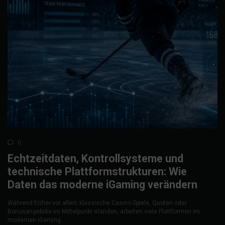
0
Echtzeitdaten, Kontrollsysteme und
technische Plattformstrukturen: Wie
Daten das moderne iGaming verändern
Während früher vor allem klassische Casino-Spiele, Quoten oder
Bonusangebote im Mittelpunkt standen, arbeiten viele Plattformen im
modernen iGaming ...