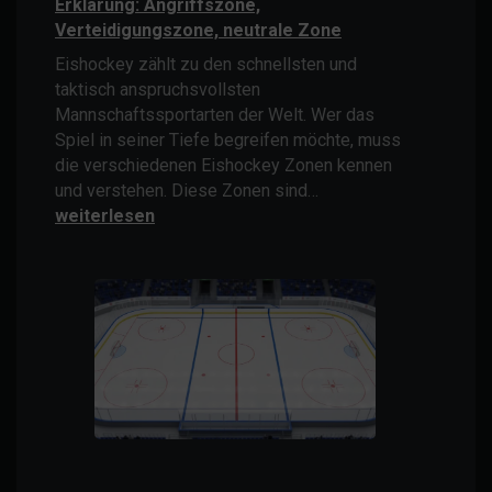
Erklärung: Angriffszone,
Verteidigungszone, neutrale Zone
Eishockey zählt zu den schnellsten und
taktisch anspruchsvollsten
Mannschaftssportarten der Welt. Wer das
Spiel in seiner Tiefe begreifen möchte, muss
die verschiedenen Eishockey Zonen kennen
Welche
und verstehen. Diese Zonen sind…
Eishockey
weiterlesen
Zonen
gibt
es?
Erklärung:
Angriffszone,
Verteidigungszone,
neutrale
Zone