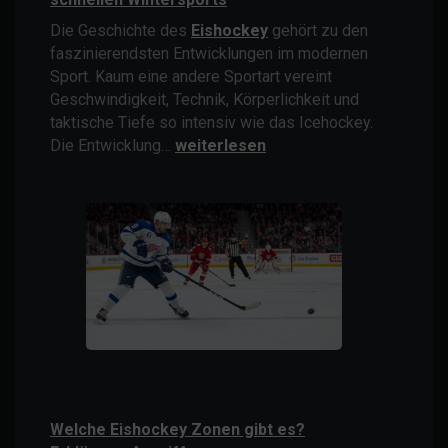
Die Geschichte des
Eishockey
gehört zu den
faszinierendsten Entwicklungen im modernen
Sport. Kaum eine andere Sportart vereint
Geschwindigkeit, Technik, Körperlichkeit und
taktische Tiefe so intensiv wie das Icehockey.
Eishockey
Die Entwicklung…
weiterlesen
Geschichte:
Alles
Wissenswerte
über
die
Entstehung
und
Entwicklung
des
schnellen
Wintersports
Welche Eishockey Zonen gibt es?