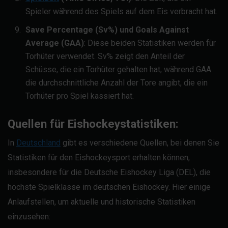
Spieler während des Spiels auf dem Eis verbracht hat.
Save Percentage (Sv%) und Goals Against
Average (GAA)
: Diese beiden Statistiken werden für
Torhüter verwendet. Sv% zeigt den Anteil der
Schüsse, die ein Torhüter gehalten hat, während GAA
die durchschnittliche Anzahl der Tore angibt, die ein
Torhüter pro Spiel kassiert hat.
Quellen für Eishockeystatistiken:
In
Deutschland
gibt es verschiedene Quellen, bei denen Sie
Statistiken für den Eishockeysport erhalten können,
insbesondere für die Deutsche Eishockey Liga (DEL), die
höchste Spielklasse im deutschen Eishockey. Hier einige
Anlaufstellen, um aktuelle und historische Statistiken
einzusehen: