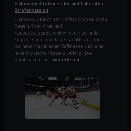
Eishockey Strafen – Übersicht über den
Strafenkatalog
Eishockey Strafen: Der umfassende Guide zu
Regeln, Straf-Arten und
KonsequenzenEishockey ist ein schneller,
körperbetonter und leidenschaftlicher Sport,
der neben technischer Raffinesse auch eine
hohe physische Präsenz verlangt. Die
Eishockey
Kombination aus…
weiterlesen
Strafen
–
Übersicht
über
den
Strafenkatalog