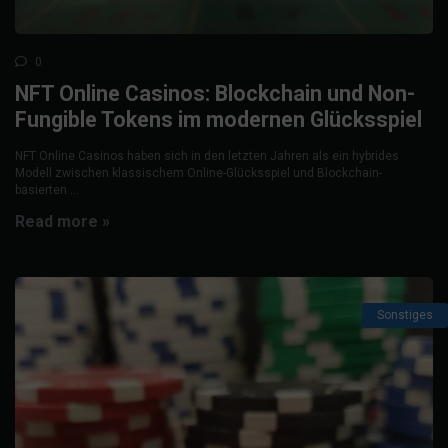
0
NFT Online Casinos: Blockchain und Non-
Fungible Tokens im modernen Glücksspiel
NFT Online Casinos haben sich in den letzten Jahren als ein hybrides
Modell zwischen klassischem Online-Glücksspiel und Blockchain-
basierten ...
Read more »
Sonstiges