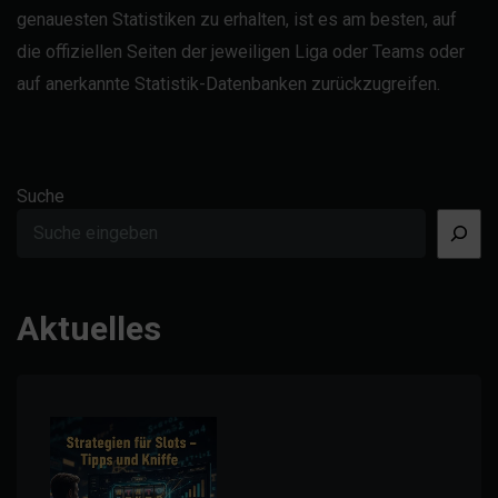
genauesten Statistiken zu erhalten, ist es am besten, auf
die offiziellen Seiten der jeweiligen Liga oder Teams oder
auf anerkannte Statistik-Datenbanken zurückzugreifen.
Suche
Aktuelles