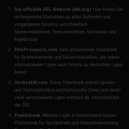
Die offizielle DEL-Website (del.org)
: Hier finden Sie
umfangreiche Statistiken zu allen laufenden und
vergangenen Saisons, einschließlich
Spielerstatistiken, Teamstatistiken, Spielpläne und
Ergebnisse.
EliteProspects.com
: Eine umfassende Datenbank
für Spielerkarrieren und Saisonstatistiken, die neben
internationalen Ligen auch Details zu deutschen Ligen
bietet.
HockeyDB.com
: Diese Datenbank enthält Spieler-
und Teamstatistiken und historische Daten und deckt
viele verschiedene Ligen weltweit ab, einschließlich
der DEL.
Pointstreak
: Manche Ligen in Deutschland nutzen
Pointstreak für Spielbetrieb und Statistikverwaltung.